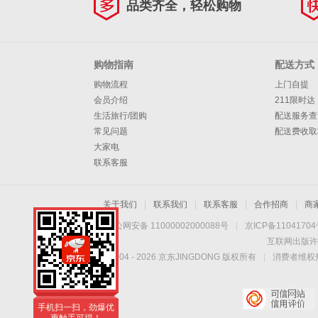
品类齐全，轻松购物
购物指南
配送方式
购物流程
上门自提
会员介绍
211限时达
生活旅行/团购
配送服务查
常见问题
配送费收取
大家电
联系客服
关于我们
|
联系我们
|
联系客服
|
合作招商
|
商
京公网安备 11000002000088号
|
京ICP备1104170
互联网出版许
Copyright © 2004 -
2026
京东JINGDONG 版权所有
|
消费者维权热
手机扫一扫，劲爆优
惠触手可得！
手机扫一扫，劲爆优