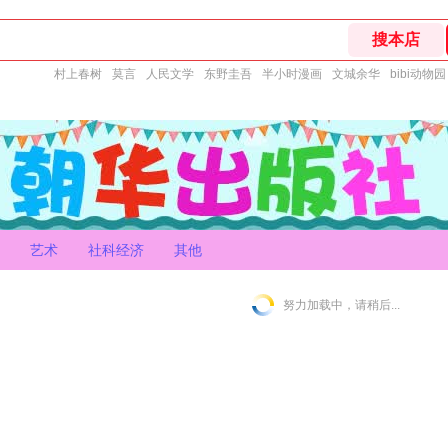
村上春树
莫言
人民文学
东野圭吾
半小时漫画
文城余华
bibi动物园
艺术
社科经济
其他
努力加载中，请稍后...