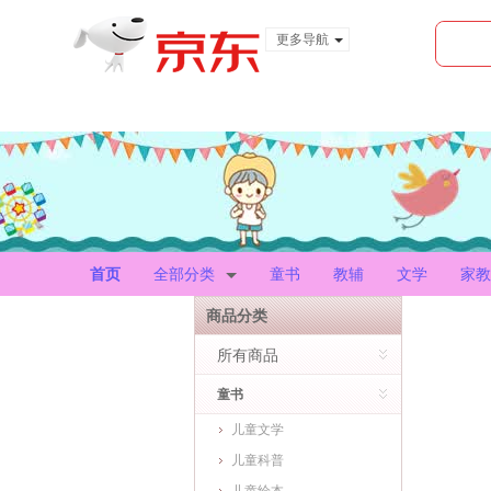
更多导航
服装城
食品
金融
首页
全部分类
童书
教辅
文学
家教
商品分类
所有商品
童书
儿童文学
儿童科普