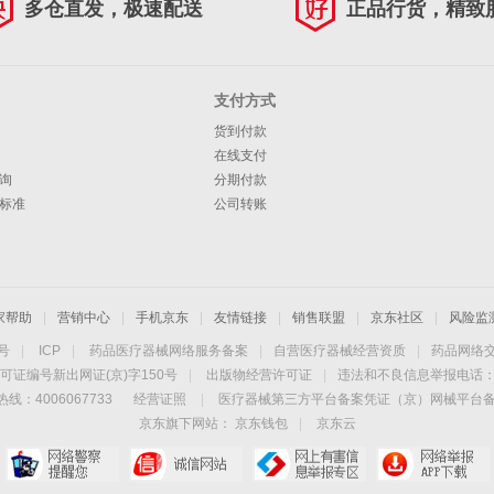
多仓直发，极速配送
正品行货，精致
支付方式
货到付款
在线支付
询
分期付款
标准
公司转账
家帮助
|
营销中心
|
手机京东
|
友情链接
|
销售联盟
|
京东社区
|
风险监
4号
|
ICP
|
药品医疗器械网络服务备案
|
自营医疗器械经营资质
|
药品网络
可证编号新出网证(京)字150号
|
出版物经营许可证
|
违法和不良信息举报电话：40
线：4006067733
经营证照
|
医疗器械第三方平台备案凭证（京）网械平台备字（
京东旗下网站：
京东钱包
|
京东云