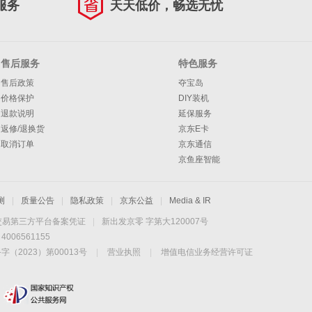
服务
天天低价，畅选无忧
售后服务
特色服务
售后政策
夺宝岛
价格保护
DIY装机
退款说明
延保服务
返修/退换货
京东E卡
取消订单
京东通信
京鱼座智能
测
|
质量公告
|
隐私政策
|
京东公益
|
Media & IR
交易第三方平台备案凭证
|
新出发京零 字第大120007号
06561155
2023）第00013号
|
营业执照
|
增值电信业务经营许可证