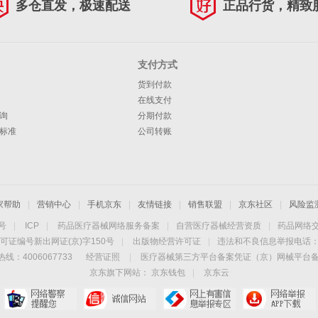
多仓直发，极速配送
正品行货，精致
支付方式
货到付款
在线支付
询
分期付款
标准
公司转账
家帮助
|
营销中心
|
手机京东
|
友情链接
|
销售联盟
|
京东社区
|
风险监
4号
|
ICP
|
药品医疗器械网络服务备案
|
自营医疗器械经营资质
|
药品网络
可证编号新出网证(京)字150号
|
出版物经营许可证
|
违法和不良信息举报电话：40
线：4006067733
经营证照
|
医疗器械第三方平台备案凭证（京）网械平台备字（
京东旗下网站：
京东钱包
|
京东云