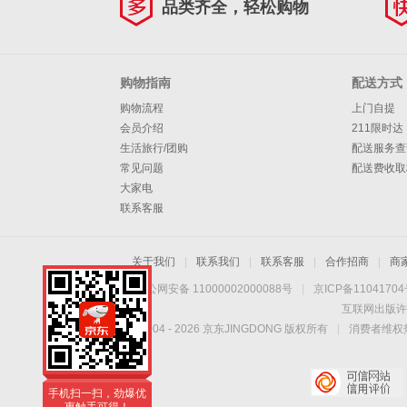
品类齐全，轻松购物
购物指南
配送方式
购物流程
上门自提
会员介绍
211限时达
生活旅行/团购
配送服务查
常见问题
配送费收取
大家电
联系客服
关于我们
|
联系我们
|
联系客服
|
合作招商
|
商
京公网安备 11000002000088号
|
京ICP备1104170
互联网出版许
Copyright © 2004 -
2026
京东JINGDONG 版权所有
|
消费者维权热
手机扫一扫，劲爆优
惠触手可得！
手机扫一扫，劲爆优