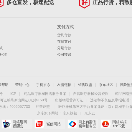
多仓直发，极速配送
正品行货，精致
支付方式
货到付款
在线支付
询
分期付款
标准
公司转账
家帮助
|
营销中心
|
手机京东
|
友情链接
|
销售联盟
|
京东社区
|
风险监
4号
|
ICP
|
药品医疗器械网络服务备案
|
自营医疗器械经营资质
|
药品网络
可证编号新出网证(京)字150号
|
出版物经营许可证
|
违法和不良信息举报电话：40
线：4006067733
经营证照
|
医疗器械第三方平台备案凭证（京）网械平台备字（
京东旗下网站：
京东钱包
|
京东云