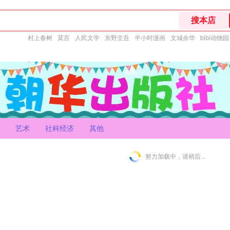
村上春树
莫言
人民文学
东野圭吾
半小时漫画
文城余华
bibi动物园
艺术
社科经济
其他
努力加载中，请稍后...