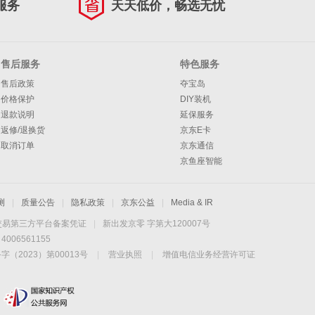
服务
天天低价，畅选无忧
售后服务
特色服务
售后政策
夺宝岛
价格保护
DIY装机
退款说明
延保服务
返修/退换货
京东E卡
取消订单
京东通信
京鱼座智能
测
|
质量公告
|
隐私政策
|
京东公益
|
Media & IR
交易第三方平台备案凭证
|
新出发京零 字第大120007号
06561155
2023）第00013号
|
营业执照
|
增值电信业务经营许可证