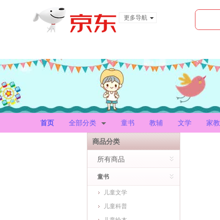
更多导航
服装城
食品
金融
首页
全部分类
童书
教辅
文学
家教
商品分类
所有商品
童书
儿童文学
儿童科普