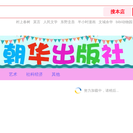
村上春树
莫言
人民文学
东野圭吾
半小时漫画
文城余华
bibi动物园
艺术
社科经济
其他
努力加载中，请稍后...