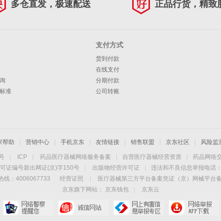
多仓直发，极速配送
正品行货，精致
支付方式
货到付款
在线支付
询
分期付款
标准
公司转账
家帮助
|
营销中心
|
手机京东
|
友情链接
|
销售联盟
|
京东社区
|
风险监
4号
|
ICP
|
药品医疗器械网络服务备案
|
自营医疗器械经营资质
|
药品网络
可证编号新出网证(京)字150号
|
出版物经营许可证
|
违法和不良信息举报电话：40
线：4006067733
经营证照
|
医疗器械第三方平台备案凭证（京）网械平台备字（
京东旗下网站：
京东钱包
|
京东云