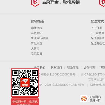
品类齐全，轻松购物
购物指南
配送方式
购物流程
上门自提
会员介绍
211限时达
生活旅行/团购
配送服务查
常见问题
配送费收取
大家电
联系客服
关于我们
|
联系我们
|
联系客服
|
合作招商
|
商
京公网安备 11000002000088号
|
京ICP备1104170
互联网出版许
Copyright © 2004 -
2026
京东JINGDONG 版权所有
|
消费者维权热
手机扫一扫，劲爆优
惠触手可得！
手机扫一扫，劲爆优