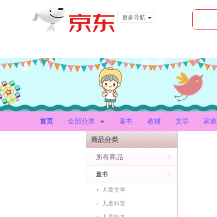
更多导航
服装城
食品
金融
首页
全部分类
童书
教辅
文学
家教
商品分类
所有商品
童书
儿童文学
儿童科普