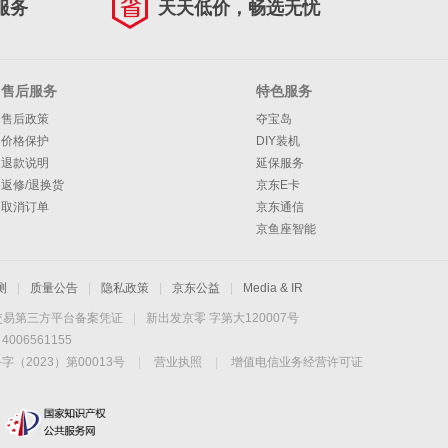
服务
天天低价，畅选无忧
售后服务
特色服务
售后政策
夺宝岛
价格保护
DIY装机
退款说明
延保服务
返修/退换货
京东E卡
取消订单
京东通信
京鱼座智能
测
|
质量公告
|
隐私政策
|
京东公益
|
Media & IR
交易第三方平台备案凭证
|
新出发京零 字第大120007号
06561155
2023）第00013号
|
营业执照
|
增值电信业务经营许可证